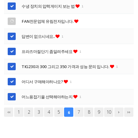
수냉 장치의 압력게이지 보는 법
1
FAN전문업체 유림전자입니다.
답변이 없으시네요..
1
프라즈마절단기 좀알려주세요
1
TIG230과 300 그리고 350 가격과 성능 문의 입니다.
1
어디서 구매해야하나요?
1
어느용접기을 선택해야하는지
1
1
2
3
4
5
7
8
9
10
6