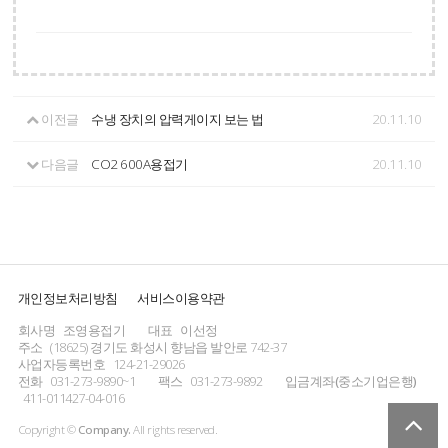
이전글
수냉 장치의 압력게이지 보는 법
20.11.10
다음글
CO2 600A용접기
20.11.10
개인정보처리방침
서비스이용약관
회사명
조영용접기
대표
이선정
주소
(18625) 경기도 화성시 향남읍 발안로 742-37
사업자등록번호
124-21-29026
전화
031-273-9890~1
팩스
031-273-9892
입금계좌(중소기업은행)
411-011427-04-016
Copyright ©
Company.
All rights reserved.