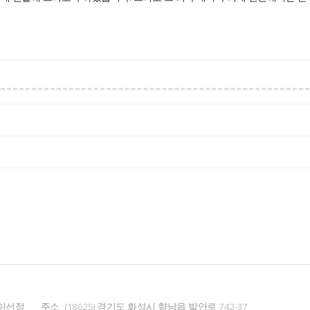
이선정
주소
(18625) 경기도 화성시 향남읍 발안로 742-37