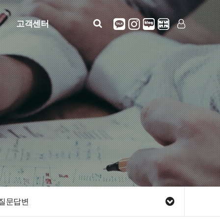
고객센터
공지사항
LOG IN
SIGN UP
자주묻는질문
질문답변
정보안내(사용설명)
견적문의
질문답변