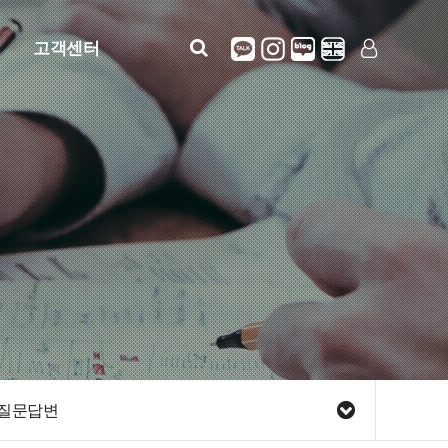
고객센터
공지사항
LOG IN
SIGN UP
자주묻는질문
질문답변
정보안내(사용설명)
견적문의
질문답변