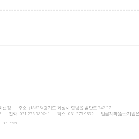
이선정
주소
(18625) 경기도 화성시 향남읍 발안로 742-37
6
전화
031-273-9890~1
팩스
031-273-9892
입금계좌(중소기업은
ts reserved.